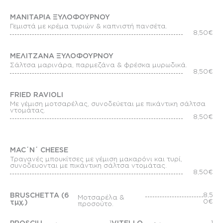
ΜΑΝΙΤΑΡΙΑ ΞΥΛΟΦΟΥΡΝΟΥ
Γεμιστά με κρέμα τυριών & καπνιστή πανσέτα.
8,50€
ΜΕΛΙΤΖΑΝΑ ΞΥΛΟΦΟΥΡΝΟΥ
Σάλτσα μαρινάρα, παρμεζάνα & φρέσκα μυρωδικά.
8,50€
FRIED RAVIOLI
Με γέμιση μοτσαρέλας, συνοδεύεται με πικάντικη σάλτσα
ντομάτας.
8,50€
MAC΄N΄ CHEESE
Τραγανές μπουκίτσες με γέμιση μακαρόνι και τυρί,
συνοδευονται με πικάντικη σάλτσα ντομάτας.
8,50€
BRUSCHETTA (6
8,5
Μοτσαρέλα &
0€
τμχ.)
προσούτο.
1
1