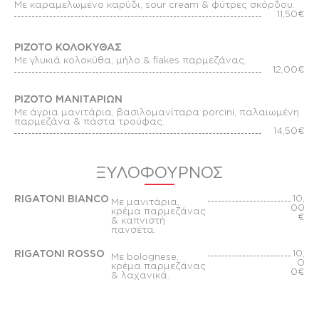
Με καραμελωμένο καρύδι, sour cream & φύτρες σκόρδου.
11,50€
ΡΙΖΟΤΟ ΚΟΛΟΚΥΘΑΣ
Με γλυκιά κολοκύθα, μήλο & flakes παρμεζάνας.
12,00€
ΡΙΖΟΤΟ ΜΑΝΙΤΑΡΙΩΝ
Με άγρια μανιτάρια, βασιλομανίταρα porcini, παλαιωμένη
παρμεζάνα & πάστα τρούφας.
14,50€
ΞΥΛΟΦΟΥΡΝΟΣ
RIGATONI BIANCO
10,
Με μανιτάρια,
00
κρέμα παρμεζάνας
€
& καπνιστή
πανσέτα.
RIGATONI ROSSO
10,
Mε bolognese,
O
κρέμα παρμεζάνας
0€
& λαχανικά.