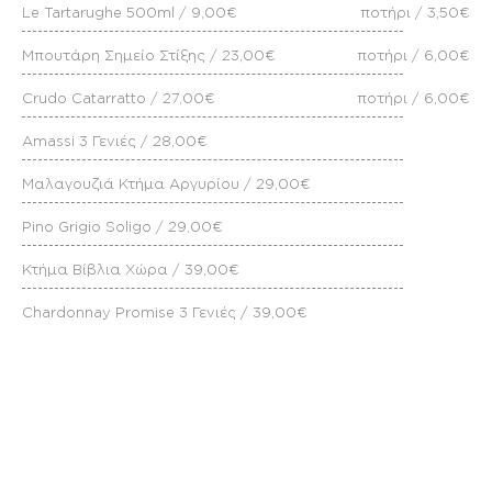
Le Tartarughe 500ml / 9,00€
ποτήρι / 3,50€
Mπουτάρη Σημείο Στίξης / 23,00€
ποτήρι / 6,00€
Crudo Catarratto / 27,00€
ποτήρι / 6,00€
Amassi 3 Γενιές / 28,00€
Μαλαγουζιά Κτήμα Αργυρίου / 29,00€
Pino Grigio Soligo / 29,00€
Κτήμα Βίβλια Χώρα / 39,00€
Chardonnay Promise 3 Γενιές / 39,00€
Il Desperato Buglioni / 42,00
FRIZZANTE/PROSECCO
Moscato D`Asti / 25,00€
ποτήρι / 6,00€