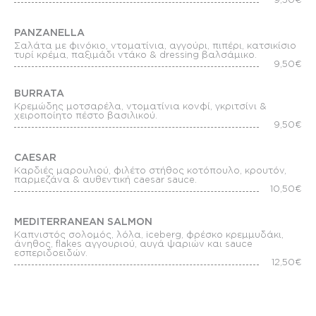
PANZANELLA
Σαλάτα με φινόκιο, ντοματίνια, αγγούρι, πιπέρι, κατσικίσιο
τυρί κρέμα, παξιμάδι ντάκο & dressing βαλσάμικο.
9,50€
BURRATA
Κρεμώδης μοτσαρέλα, ντοματίνια κονφί, γκριτσίνι &
χειροποίητο πέστο βασιλικού.
9,50€
CAESAR
Καρδιές μαρουλιού, φιλέτο στήθος κοτόπουλο, κρουτόν,
παρμεζάνα & αυθεντική caesar sauce.
10,50€
MEDITERRANEAN SALMON
Καπνιστός σολομός, λόλα, iceberg, φρέσκο κρεμμυδάκι,
άνηθος, flakes αγγουριού, αυγά ψαριών και sauce
εσπεριδοειδών.
12,50€