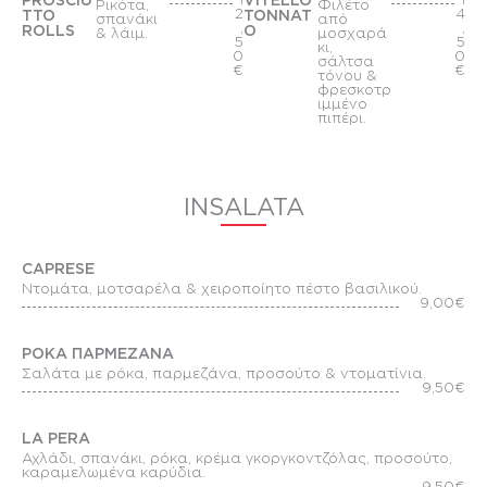
PROSCIU
VITELLO
Ρικότα,
Φιλέτο
2
4
TTO
TONNAT
σπανάκι
από
,
,
ROLLS
O
& λάιμ.
μοσχαρά
5
5
κι,
0
0
σάλτσα
€
€
τόνου &
φρεσκοτρ
ιμμένο
πιπέρι.
INSALATA
CAPRESE
Nτομάτα, μοτσαρέλα & χειροποίητο πέστο βασιλικού.
9,00€
ΡΟΚΑ ΠΑΡΜΕΖΑΝΑ
Σαλάτα με ρόκα, παρμεζάνα, προσούτο & ντοματίνια.
9,50€
LA PERA
Αχλάδι, σπανάκι, ρόκα, κρέμα γκοργκοντζόλας, προσούτο,
καραμελωμένα καρύδια.
9,50€