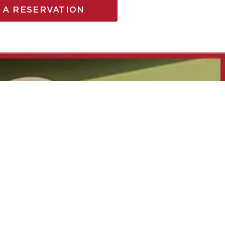
 A RESERVATION
κοινωνήστε μαζί μας
ύθυνση:
Λεωφ. Δεκελείας 88,
Νέα Φιλαδέλφεια Αττικής
έφωνο:
2102528730
l:
info@letartarughepizza.gr