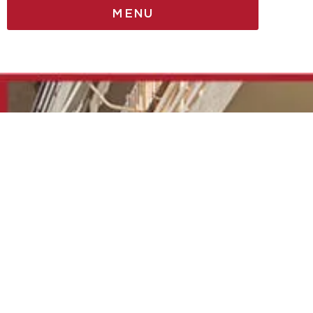
MENU
Το
Le Tartarughe
είναι μια παραδοσιακή
ιταλική trattoria σε έναν όμορφο, ζεστό και
πολυσύχναστο πεζόδρομο, στη Νέα